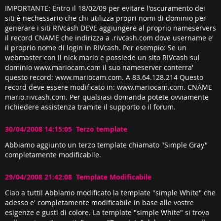
IMPORTANTE: Entro il 18/02/09 per evitare l'oscuramento dei
siti è nechessario che chi utilizza propri nomi di dominio per
generare i siti RIVcash DEVE aggiungere al proprio nameservers
il record CNAME che indirizza a .rivcash.com dove username e'
il proprio nome di login in RIVcash. Per esempio: Se un
webmaster con il nick mario e possiede un sito RIVcash sul
dominio www.mariocam.com il suo nameserver conterra'
questo record: www.mariocam.com. A 83.64.128.214 Questo
record deve essere modificato in: www.mariocam.com. CNAME
mario.rivcash.com. Per qualsiasi domanda potete ovviamente
richiedere assistenza tramite il supporto o il forum.
30/04/2008 14:15:05 Terzo template
Abbiamo aggiunto un terzo template chiamato "Simple Gray"
completamente modificabile.
29/04/2008 21:42:08 Template Modificabile
Ciao a tutti! Abbiamo modificato la template "simple White" che
adesso e' completamente modificabile in base alle vostre
esigenze e gusti di colore. La template "simple White" si trova