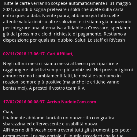
Tutte le carte verranno sospese automaticamente il 31 maggio
2021, quindi bisogna prelevare i soldi che avete sulla carta
entro questa data. Niente paura, abbiamo già fatto delle
attente valutazioni su altre soluzioni e ci stiamo già muovendo
per integrare una alternativa affidabile a Crosscard, speriamo
già dal prossimo ciclo di richieste di pagamento. Restiamo a
disposizione per qualsiasi dubbio. Saluti Lo staff di RIVcash
02/11/2018 13:06:17 Cari Affiliati,
Negli ultimi mesi ci siamo messi al lavoro per ripartire e
raggiungere obiettivi sempre più ambiziosi. Nei prossimi giorni
annunceremo i cambiamenti fatti, le novità e speriamo in
reazioni sempre più positive (ma anche le critiche vanno
benissimo!). A presto! Il vostro team RIV.
17/02/2016 00:08:37 Arriva NudeinCam.com
Ciao,
finalmente abbiamo lanciato un nuovo sito con grafica
sbarazzina ed effervescente e usabilità nuova.
All'interno di RIVcash.com troverai tutti gli strumenti per poter
promuovere il nuovo portale. E' inutile ricordarti che le tue