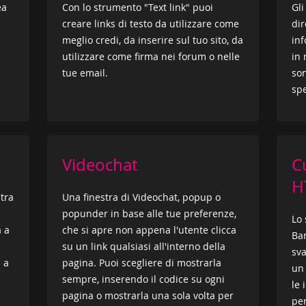
ea
Con lo strumento "Text link" puoi
Gli
creare links di testo da utilizzare come
dir
meglio credi, da inserire sul tuo sito, da
inf
utilizzare come firma nei forum o nelle
in
tue email.
son
spe
Videochat
C
H
stra
Una finestra di Videochat, popup o
popunder in base alle tue preferenze,
Lo
a a
che si apre non appena l'utente clicca
Ban
su un link qualsiasi all'interno della
sva
a a
pagina. Puoi scegliere di mostrarla
un
sempre, inserendo il codice su ogni
le 
pagina o mostrarla una sola volta per
per