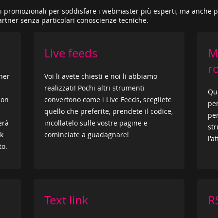
promozionali per soddisfare i webmaster più esperti, ma anche pe
partner senza particolari conoscienze tecniche.
Live feeds
M
r
ner
Voi li avete chiesti e noi li abbiamo
realizzati! Pochi altri strumenti
Qu
con
convertono come i Live Feeds, scegliete
pe
quello che preferite, prendete il codice,
per
erà
incollatelo sulle vostre pagine e
str
nk
cominciate a guadagnare!
l'a
to.
Text link
R