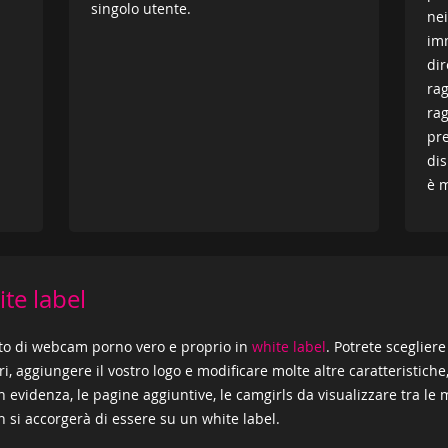
singolo utente.
nei
imm
dir
rag
rag
pr
dis
è m
ite label
sito di webcam porno vero e proprio in
white label
. Potrete scegliere
ri, aggiungere il vostro logo e modificare molte altre caratteristich
in evidenza, le pagine aggiuntive, le camgirls da visualizzare tra le
non si accorgerà di essere su un white label.