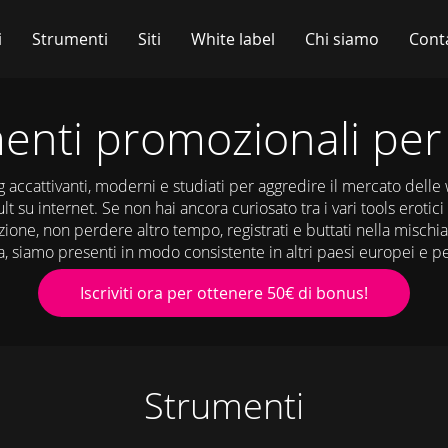
i
Strumenti
Siti
White label
Chi siamo
Conta
enti promozionali per 
accattivanti, moderni e studiati per aggredire il mercato dell
t su internet. Se non hai ancora curiosato tra i vari tools erotici 
zione, non perdere altro tempo, registrati e buttati nella mischi
lia, siamo presenti in modo consistente in altri paesi europei e 
Iscriviti ora per ottenere 50€ di bonus!
Strumenti