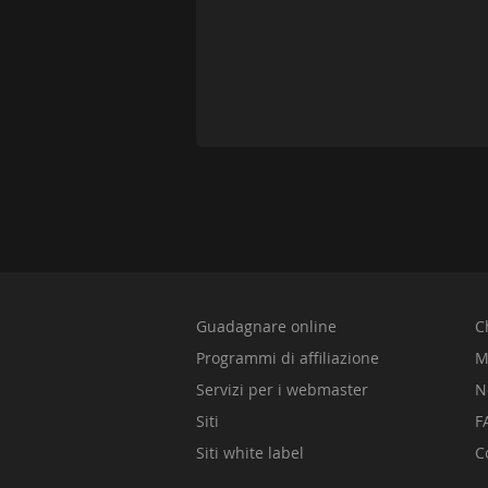
Guadagnare online
C
Programmi di affiliazione
M
Servizi per i webmaster
N
Siti
F
Siti white label
C