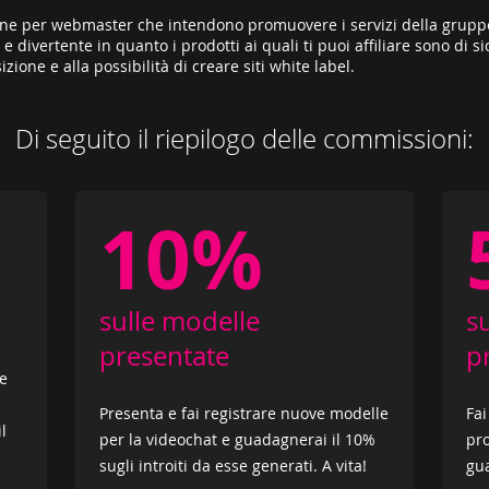
one per webmaster che intendono promuovere i servizi della gruppo R
divertente in quanto i prodotti ai quali ti puoi affiliare sono di sic
one e alla possibilità di creare siti white label.
Di seguito il riepilogo delle commissioni:
10%
sulle modelle
s
presentate
p
he
Presenta e fai registrare nuove modelle
Fai
l
per la videochat e guadagnerai il 10%
pro
sugli introiti da esse generati. A vita!
gua