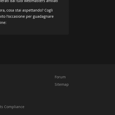
erati dai tuoi webmasters affiliati
ora, cosa stai aspettando? Cogli
ito l'occasione per guadagnare
ine:
Forum
Sitemap
nts Compliance