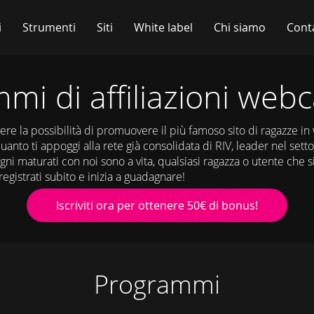
i
Strumenti
Siti
White label
Chi siamo
Conta
mi di affiliazioni web
ere la possibilità di promuovere il più famoso sito di ragazze in
uanto ti appoggi alla rete già consolidata di RIV, leader nel se
ni maturati con noi sono a vita, qualsiasi ragazza o utente che si 
a, registrati subito e inizia a guadagnare!
Iscriviti ora per ottenere 50€ di bonus!
Programmi