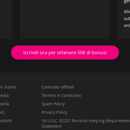
gen
All
sub
onl
Iscriviti ora per ottenere 50€ di bonus!
hi Siamo
Contratto affiliati
edia
Termini e Condizioni
ovità
Spam Policy
AQ
Privacy Policy
ontatti
18 U.S.C. §2257 Records Keeping Requireme
Statement