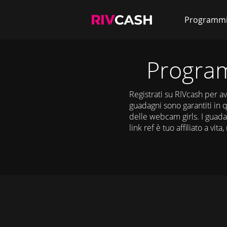
Programm
Program
Registrati su RIVcash per av
guadagni sono garantiti in q
delle webcam girls. I guadag
link ref è tuo affiliato a vit